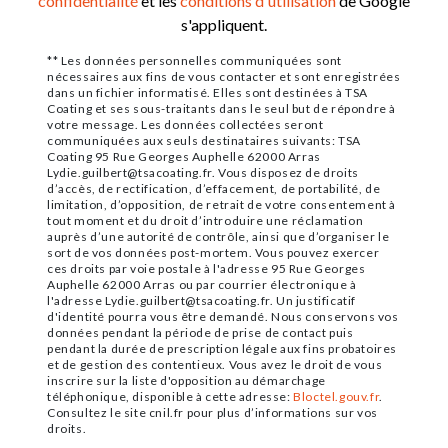
confidentialité
et les
conditions d'utilisation
de Google
s'appliquent.
** Les données personnelles communiquées sont
nécessaires aux fins de vous contacter et sont enregistrées
dans un fichier informatisé. Elles sont destinées à TSA
Coating et ses sous-traitants dans le seul but de répondre à
votre message. Les données collectées seront
communiquées aux seuls destinataires suivants: TSA
Coating 95 Rue Georges Auphelle 62000 Arras
Lydie.guilbert@tsacoating.fr. Vous disposez de droits
d’accès, de rectification, d’effacement, de portabilité, de
limitation, d’opposition, de retrait de votre consentement à
tout moment et du droit d’introduire une réclamation
auprès d’une autorité de contrôle, ainsi que d’organiser le
sort de vos données post-mortem. Vous pouvez exercer
ces droits par voie postale à l'adresse 95 Rue Georges
Auphelle 62000 Arras ou par courrier électronique à
l'adresse Lydie.guilbert@tsacoating.fr. Un justificatif
d'identité pourra vous être demandé. Nous conservons vos
données pendant la période de prise de contact puis
pendant la durée de prescription légale aux fins probatoires
et de gestion des contentieux. Vous avez le droit de vous
inscrire sur la liste d'opposition au démarchage
téléphonique, disponible à cette adresse:
Bloctel.gouv.fr
.
Consultez le site cnil.fr pour plus d’informations sur vos
droits.