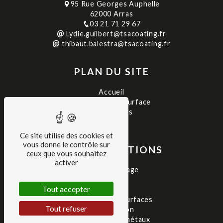
95 Rue Georges Auphelle
62000 Arras
03 21 71 29 67
Lydie.guilbert@tsacoating.fr
thibaut.balestra@tsacoating.fr
PLAN DU SITE
Accueil
Traitement de surface
Réalisations
Contact
Ce site utilise des cookies et
vous donne le contrôle sur
NOS PRESTATIONS
ceux que vous souhaitez
activer
Thermolaquage
Peinture
Tout accepter
Sablage
Traitement de surfaces
Tout refuser
Métallisation
Traitement de métaux