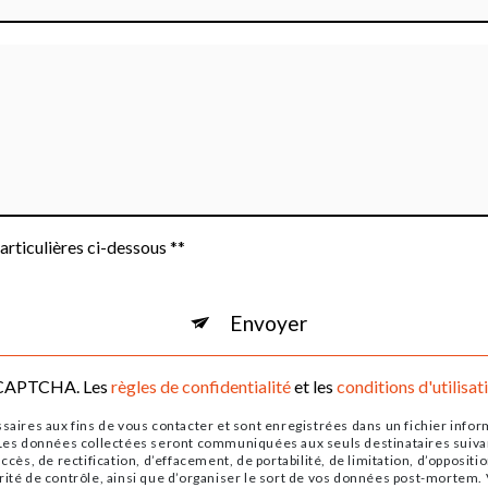
articulières ci-dessous **
Envoyer
reCAPTCHA. Les
règles de confidentialité
et les
conditions d'utilisat
res aux fins de vous contacter et sont enregistrées dans un fichier informa
. Les données collectées seront communiquées aux seuls destinataires suiv
ccès, de rectification, d’effacement, de portabilité, de limitation, d’opposi
rité de contrôle, ainsi que d’organiser le sort de vos données post-mortem. 