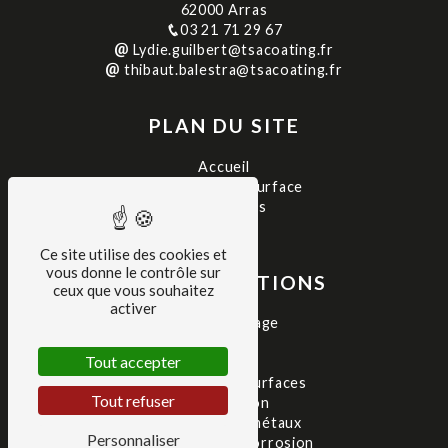
62000 Arras
03 21 71 29 67
Lydie.guilbert@tsacoating.fr
thibaut.balestra@tsacoating.fr
PLAN DU SITE
Accueil
Traitement de surface
Réalisations
Contact
Ce site utilise des cookies et
vous donne le contrôle sur
NOS PRESTATIONS
ceux que vous souhaitez
activer
Thermolaquage
Peinture
Tout accepter
Sablage
Traitement de surfaces
Tout refuser
Métallisation
Traitement de métaux
Personnaliser
Traitement anticorrosion