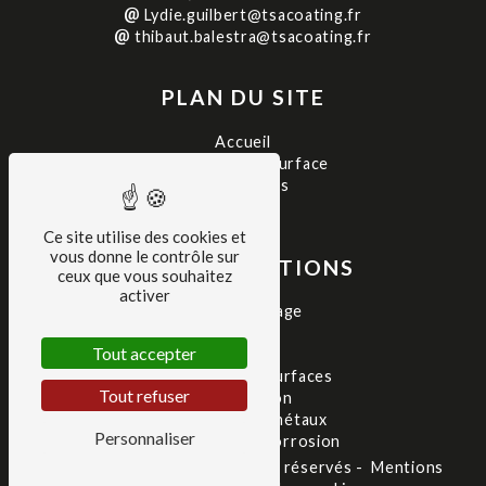
Lydie.guilbert@tsacoating.fr
thibaut.balestra@tsacoating.fr
PLAN DU SITE
Accueil
Traitement de surface
Réalisations
Contact
Ce site utilise des cookies et
vous donne le contrôle sur
NOS PRESTATIONS
ceux que vous souhaitez
activer
Thermolaquage
Peinture
Tout accepter
Sablage
Traitement de surfaces
Tout refuser
Métallisation
Traitement de métaux
Personnaliser
Traitement anticorrosion
©
Vistalid
- 2026 - Tous droits réservés -
Mentions