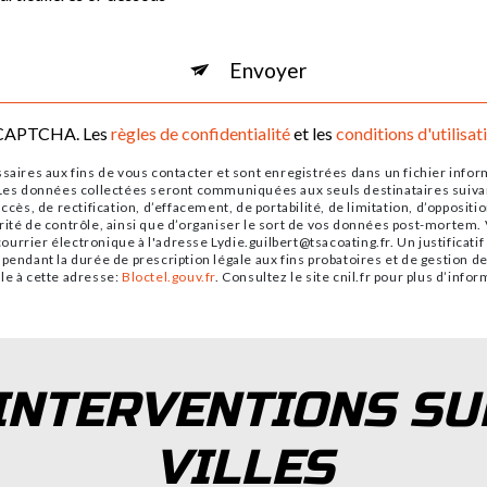
Envoyer
reCAPTCHA. Les
règles de confidentialité
et les
conditions d'utilisat
res aux fins de vous contacter et sont enregistrées dans un fichier informa
. Les données collectées seront communiquées aux seuls destinataires suiv
ccès, de rectification, d’effacement, de portabilité, de limitation, d’opposi
rité de contrôle, ainsi que d’organiser le sort de vos données post-mortem. 
urrier électronique à l'adresse Lydie.guilbert@tsacoating.fr. Un justificat
pendant la durée de prescription légale aux fins probatoires et de gestion de
le à cette adresse:
Bloctel.gouv.fr
. Consultez le site cnil.fr pour plus d’info
INTERVENTIONS SU
VILLES