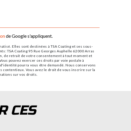
ion
de Google s'appliquent.
tisé. Elles sont destinées à TSA Coating et ses sous-
ants: TSA Coating 95 Rue Georges Auphelle 62000 Arras
tion, de retrait de votre consentement à tout moment et
Vous pouvez exercer ces droits par voie postale à
if d'identité pourra vous être demandé. Nous conservons
s contentieux. Vous avez le droit de vous inscrire sur la
rmations sur vos droits.
R CES