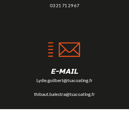
03 21 71 29 67
E-MAIL
Lydie.guilbert@tsacoating.fr
thibaut.balestra@tsacoating.fr