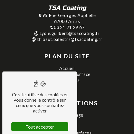
TSA Coating
95 Rue Georges Auphelle
62000 Arras
03 21 71 29 67
Lydie.guilbert@tsacoating.fr
thibaut.balestra@tsacoating.fr
PLAN DU SITE
Accueil
Traitement de surface
Réalisations
Contact
Ce site utilise des cookies et
vous donne le contrôle sur
NOS PRESTATIONS
ceux que vous souhaitez
activer
Thermolaquage
Peinture
Tout accepter
Sablage
Traitement de surfaces