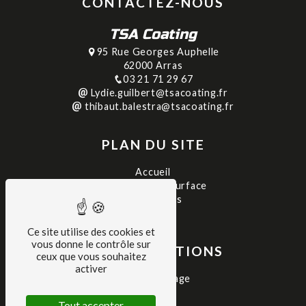
CONTACTEZ-NOUS
TSA Coating
95 Rue Georges Auphelle
62000 Arras
03 21 71 29 67
Lydie.guilbert@tsacoating.fr
thibaut.balestra@tsacoating.fr
PLAN DU SITE
Accueil
Traitement de surface
Réalisations
Contact
Ce site utilise des cookies et
vous donne le contrôle sur
NOS PRESTATIONS
ceux que vous souhaitez
activer
Thermolaquage
Peinture
Tout accepter
Sablage