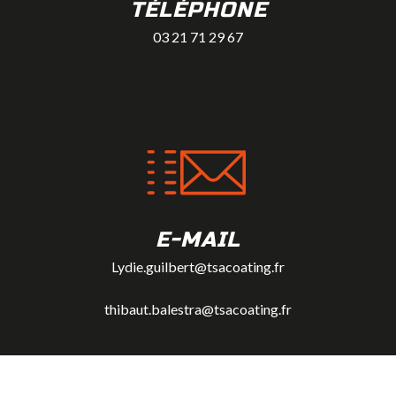
TÉLÉPHONE
03 21 71 29 67
E-MAIL
Lydie.guilbert@tsacoating.fr
thibaut.balestra@tsacoating.fr