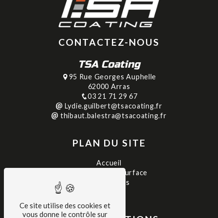
CONTACTEZ-NOUS
TSA Coating
95 Rue Georges Auphelle
62000 Arras
03 21 71 29 67
Lydie.guilbert@tsacoating.fr
thibaut.balestra@tsacoating.fr
PLAN DU SITE
Accueil
Traitement de surface
Réalisations
Contact
Ce site utilise des cookies et
vous donne le contrôle sur